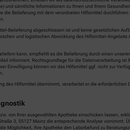
e) und sämtliche Informationen zu Ihnen und Ihrem Gesundheit
die die Belieferung mit dem verordneten Hilfsmittel durchführ
n.
ittel-Belieferung abgeschlossen ist und keine gesetzlichen Au
ischen und logistischen Abwicklung des Hilfsmittel-Angebots s
 beliefern kann, empfiehlt es die Belieferung durch einen unser
il informiert. Rechtsgrundlage für die Datenverarbeitung ist Ihr
Ihrer Einwilligung können wir das Hilfsmittel ggf. nicht zur Verf
n.
g des Hilfsmittel übernimmt, verarbeitet er die erforderlichen D
agnostik
zw. von Ihrer ausgewählten Apotheke einschicken lassen, erklä
ße 3, 55127 Mainz die entsprechende Analyse vornimmt. Übe
 die Möglichkeit, Ihre Apotheke den Laborbefund zu Beratungsz