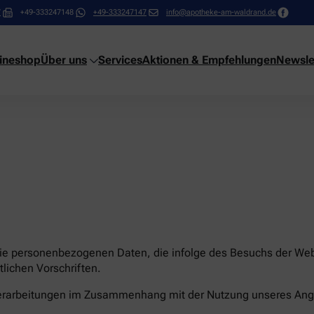
7
+49-333247148
+49-333247147
info@apotheke-am-waldrand.de
ineshop
Über uns
Services
Aktionen & Empfehlungen
Newsle
die personenbezogenen Daten, die infolge des Besuchs der Webs
lichen Vorschriften.
nverarbeitungen im Zusammenhang mit der Nutzung unseres Ang