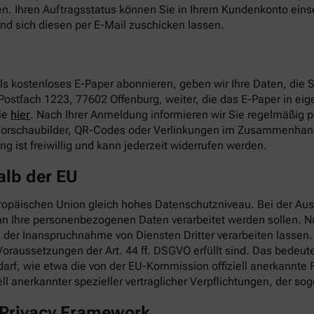
en. Ihren Auftragsstatus können Sie in Ihrem Kundenkonto ei
nd sich diesen per E-Mail zuschicken lassen.
s kostenloses E-Paper abonnieren, geben wir Ihre Daten, die
Postfach 1223, 77602 Offenburg, weiter, die das E-Paper in eige
ie
hier
. Nach Ihrer Anmeldung informieren wir Sie regelmäßig 
 Vorschaubilder, QR-Codes oder Verlinkungen im Zusammenhang
 ist freiwillig und kann jederzeit widerrufen werden.
alb der EU
ropäischen Union gleich hohes Datenschutzniveau. Bei der Ausw
nn Ihre personenbezogenen Daten verarbeitet werden sollen. 
er Inanspruchnahme von Diensten Dritter verarbeiten lassen. W
oraussetzungen der Art. 44 ff. DSGVO erfüllt sind. Das bedeute
darf, wie etwa die von der EU-Kommission offiziell anerkannte
ll anerkannter spezieller vertraglicher Verpflichtungen, der 
a Privacy Framework