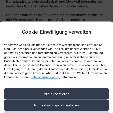
Ruhestandsalters die Gesellschaft und Mike Voß übernahm als
neuer Gesellschafter neben Detlev Janßen die Leitung.
Darüber hinaus sind in der Apotheke eine Pharmazieingenieurin,
fünf Pharmazeutisch technische Assistentinnen, eine
Apothekenhilfe und eine Reinigungskraft angestellt.
Cookie-Einwilligung verwalten
Unser Ziel ist es, die Einwohner unseres Einzugsgebietes, die
Patienten der Ärzte umliegender Stadtteile zügig mit den
benötigten Arzneimitteln zu versorgen. Bewährt hat sich dabei
Wir setzen Cookies, die für den Betrieb der Website technisch erforderlich
auch die Teilnahme an Hausapothekenverträgen.
sind. Darüber hinaus verwenden wir Cookies, um unsere Website für Sie
optimal zu gestalten und fortlaufend zu verbessern. Mit Ihrer Zustimmung
Weitere Schwerpunkte unserer Tätigkeit sind das
geben wir Informationen zu Ihrer Verwendung unserer Website auch an
Drittanbieter weiter. Soweit dabei Daten in Ländern verarbeitet werden, in
Medikationsmanagement in Pflegeinrichtungen, die
denen kein angemessenes Datenschutzniveau besteht, stimmen Sie mit Ihrer
pharmazeutische Beratung von Diabetikern, die Themenkreise
Einwilligung zur Nutzung dieser Dienste auch der Verarbeitung Ihrer Daten in
Naturheilkunde und Schmerzberatung.
diesen Ländern gem. Artikel 49 Abs. 1 lit. a DSGVO zu. Weitere Informationen
können Sie unserer
Datenschutzerklärung
entnehmen.
Um unsere Kunden bzw. Patienten qualifiziert beraten zu können,
legen wir besonderen Wert auf berufsbegleitenden
Fortbildungsmaßnahmen wie Rezepturringversuche, Besuche
Alle akzeptieren
der zentralen Fortbildungsveranstaltungen sowie Seminare im
Zuge der Teambesprechungen.
Nur notwendige akzeptieren
Die kontinuierliche Weiterentwicklung des
Qualitätsmanagementsystems dient der transparenten