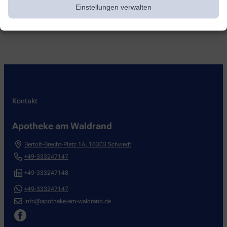
Einstellungen verwalten
Darstellung unseres Leistungsspektrums und der
Fehlervermeidung genauso wie dem unkomplizierten Umgang mit
Reklamationen.
Kontakt
Apotheke am Waldrand
Bertolt-Brecht-Platz 1A
,
16303
Schwedt
+49-333247147
+49-333247148
+49-333247147
info@apotheke-am-waldrand.de